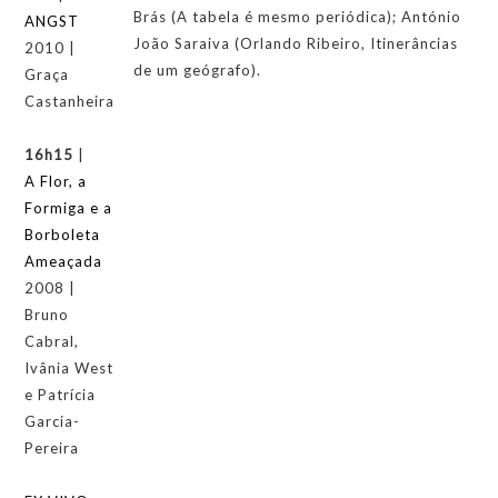
Brás (A tabela é mesmo periódica); António
ANGST
João Saraiva (Orlando Ribeiro, Itinerâncias
2010 |
de um geógrafo).
Graça
Castanheira
16h15
|
A Flor, a
Formiga e a
Borboleta
Ameaçada
2008 |
Bruno
Cabral,
Ivânia West
e Patrícia
Garcia-
Pereira