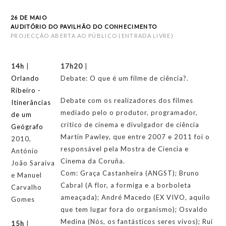
26 DE MAIO
AUDITÓRIO DO PAVILHÃO DO CONHECIMENTO
PROJECÇÃO ABERTA AO PÚBLICO (ENTRADA LIVRE)
14h
|
17h20
|
Orlando
Debate: O que é um filme de ciência?.
Ribeiro -
Debate com os realizadores dos filmes
Itinerâncias
mediado pelo o produtor, programador,
de um
crítico de cinema e divulgador de ciência
Geógrafo
Martin Pawley, que entre 2007 e 2011 foi o
2010,
responsável pela Mostra de Ciencia e
António
Cinema da Coruña.
João Saraiva
Com: Graça Castanheira (ANGST); Bruno
e Manuel
Cabral (A flor, a formiga e a borboleta
Carvalho
ameaçada); André Macedo (EX VIVO, aquilo
Gomes
que tem lugar fora do organismo); Osvaldo
Medina (Nós, os fantásticos seres vivos); Rui
15h
|