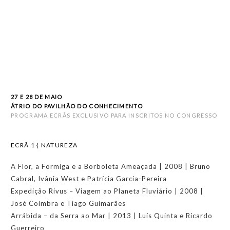
--------------
--------------
--------------
--------------
--
27 E 28 DE MAIO
ÁTRIO DO PAVILHÃO DO CONHECIMENTO
PROGRAMA ECRÃS EXCLUSIVO PARA INSCRITOS NO CONGRESSO
ECRÃ 1 { NATUREZA
A Flor, a Formiga e a Borboleta Ameaçada | 2008 | Bruno
Cabral, Ivânia West e Patrícia Garcia-Pereira
Expedição Rivus – Viagem ao Planeta Fluviário | 2008 |
José Coimbra e Tiago Guimarães
Arrábida – da Serra ao Mar | 2013 | Luís Quinta e Ricardo
Guerreiro